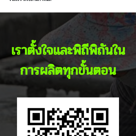
เราตั้งใจและพิถีพิถันใน
การผลิตทุกขั้นตอน