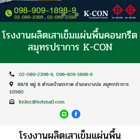
โรงงานผลิตเสาเข็มแผ่นพื้นคอนกรีต
สมุทรปราการ K-CON
02-089-2398-9
,
098-909-1898-9
88/8 หมู่ 8 ตำบลบ้านระกาศ อำเภอบางบ่อ สมุทรปราการ
10560
knkcc@hotmail.com
โรงงานผลิตเสาเข็มแผ่นพื้น