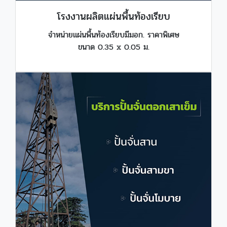
โรงงานผลิตแผ่นพื้นท้องเรียบ
จำหน่ายแผ่นพื้นท้องเรียบมีมอก. ราคาพิเศษ
ขนาด 0.35 x 0.05 ม.