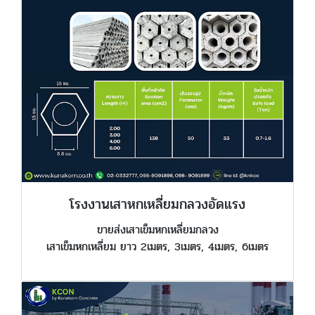
โรงงานเสาหกเหลี่ยมกลวงอัดแรง
ขายส่งเสาเข็มหกเหลี่ยมกลวง
เสาเข็มหกเหลี่ยม ยาว 2เมตร, 3เมตร, 4เมตร, 6เมตร