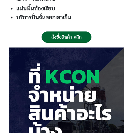
แผ่นพื้นท้องเรียบ
บริการปั่นจั่นตอกเสาเข็ม
สั่งซื้อสินค้า คลิก