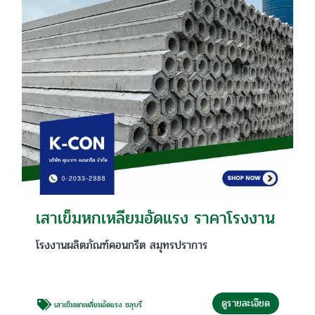
เสาเข็มหกเหลี่ยมอัดแรง ราคาโรงงาน
โรงงานผลิตภัณฑ์คอนกรีต สมุทรปราการ
ดูรายละเอียด
เสาเข็มหกเหลี่ยมอัดแรง ชลุบรี