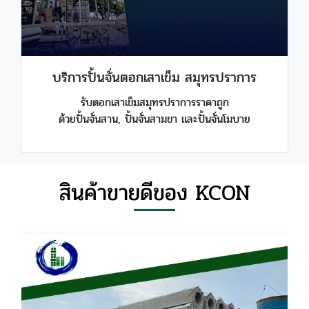
บริการปั้นจั่นตอกเสาเข็ม สมุทรปราการ
รับตอกเสาเข็มสมุทรปราการราคาถูก
ด้วยปั้นจั่นสาน, ปั้นจั่นสามขา และปั้นจั่นโมบาย
สินค้าขายดีของ KCON